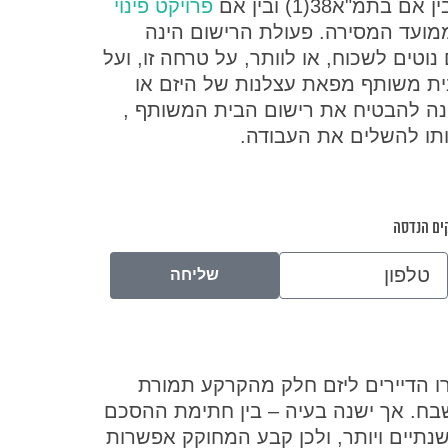
א38(1) ובין אם
פרויקט פינוי
ודשים ממועד המסירה. פעולת הרישום הינה
וטים לשכוח, או לוותר, על טרחה זו, ועל
בית משותף מפאת עצלנות של היזם או
הנה להבטיח את רישום הבית המשותף ,
ותו להשלים את העבודה.
קים הנדסה
טלפון
שליחה
 הדיירים ליזם חלק מהקרקע תמורת
שבח. אך ישנה בעיה – בין חתימת ההסכם
נתיים ויותר, ולכן קבע המחוקק אפשרות