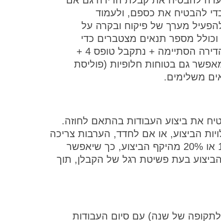
כדי להבטיח את כספם, ולעמוד
 להפעיל מערך של פיקוח ובקרה על
 וכולל מספר תנאים מצטברים כדי
להבטיח את כספי הרוכשים (לדוג', בניית הדירה הסתיימה + נתקבל טופס 4 +
 מאפשר גם בטוחות חלופיות (פוליסת
ים משלימים.
בטיח את ביצוע העבודות בהתאם לחוזה.
ות הביצוע, או אם לחדד, הערבות צריכה
לשקף את גודל הסיכון בביצוע, למשל 15% או 20% מהיקף הביצוע, כך שיאפשר
ביצוע בעת פשיטת רגל של הקבלן, תוך
לתקופה של שנה) עם סיום העבודות