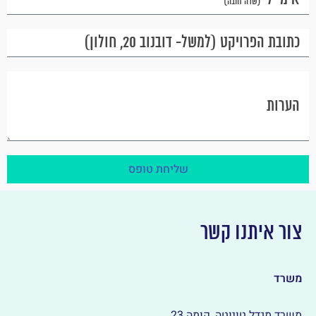
כתובת הפרויקט (למשל- דובנוב 20, חולון)
הערות
שליחת טופס
צור איתנו קשר
משרד
משרד מגדל טויוטה, קומה 23