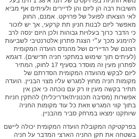
נושא החניות בפרויקטים של תמ”א 38 1 הינו בעל
חשיבות רבה הן ליזם והן לדיירים ולעיתים אף מביא
לאי הוצאתו לפועל של פרויקט. אמנם, החוק
מאפשר ליזם לבנות חניון תת קרקעי, אך יש לזכור
כי הדבר כרוך בעלויות גבוהות ולכן היזם ינסה לרב
להימנע מכך ע״י הצגת פתרון אלטרנטיבי לשביעות
רצונם של הדיירים ושל מהנדס הועדה המקומית
(לעיתים תוך שימוש במתקני חניה חדישים). דוגמא
לפתרון מעין זה מוסדר בסעיף 17 לחוק, המתיר
ליזם לבקש מהועדה המקומית הסדרתם של
מקומות חניה מחוץ למגרש עליו מצוי הבניין. הועדה
תתיר בקשה מעין זו רק עם נוכחה כי אכן אין
אפשרות (מסיבה תכנונית/אדריכלית) להתקין חניות
בתוך קווי המגרש וזאת כל עוד מקומות החניה
שיותקנו ימצאו במרחק סביר מהבניין.
בפרקטיקה המקובלת הועדה המקומית יכולה ליישם
בשטחה את תקן החניה הארצי המדבר על חניה