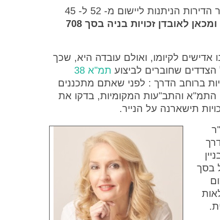
שטח מקוצץ זה מוביל מידית להורדת מספר הדירות הניתנות ליישום מ- 52 ל- 45
ומכאן לאובדן זכויות בניה בסך 708
נו אדישים לקיומו, ואולם עובדה היא, שכך
 הצדדים שחוברים לביצוע
תמ"א 38
יות ברוחב הדרך : לפני שאתם מתכננים
ח התמ"א והתב"עות המקומיות, בדקו את
ויות תישארנה על הנייר.
1,14 מ"ר
דרך
ניין
 בסך
ום
 קומות מלאות
ת.