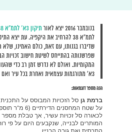
בנובמבר 2016 יצא לאור
תיקון 3א' לתמ"א 38
לתמ"א 38 להרחיב את היקפיה. עת יצא ה
שפרשנותה בהתייחס לשיטת חישוב זכויות הב
המקומיות. ואולם לא נדרש זמן רב כדי שהעוסק
3א' מתורגמות עצמאית ואחרת בכל עיר ואם בישראל.
הנה מספר דוגמאות:
ברמת גן
סל הזכויות המבוסס על התכנית ה
לכאורה סל זכויות עשיר, אך טבלת מספר הק
המותרים לבנייה, שנקבעים היום על פי ר
התכסית ואת גובה הבניין.