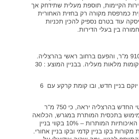
 0 מ"ר תוספת לדירות הקיימות, תוספת מעלית שתידחק אך
ית כמרפסת מקורה רק בחזית האחורית
יסקה עוד בטרם נספיק להכין תכניות
חמורה בין בעלי הדירות.
מגרש בסך 910 מ"ר, והפעם ברחוב ראשי בהרצליה.
בבניין הקיים 10 דירות בקומת קרקע ושתי קומות מלאות מעליה. בבניין המוצע : 30
הבניין הישן ייהרס, על פי התכנית ובמקומו יוקם בניין חדש, ובו קומת קרקע עם 6
ואולם חישוב הזכויות על פי המודל המתמטי החדש בהרצליה יראה, כי 750 מ"ר
למימוש בתכסית המותרת במגרש, הכלואה
בין קווי הבניין. זאת על אף בקשת ההקלות האיכותיות המותרות – 10% בקווי בניין
וספת מרפסות מקורות בקו בניין קדמי ובקו בניין אחורי.