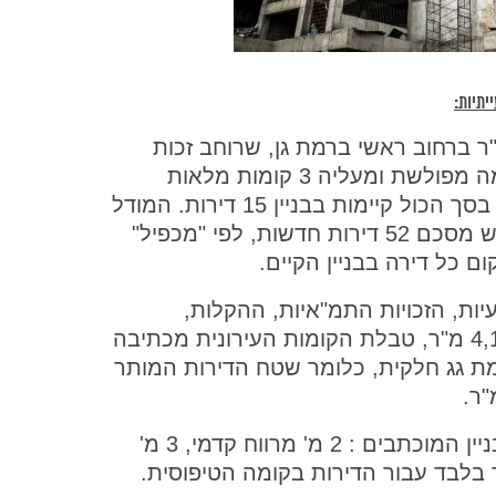
תיות:
 בשטח 780 מ"ר ברחוב ראשי ברמת גן, שרוחב זכות
הדרך שלו היא 25 מטר. בבניין המקורי קומה מפולשת ומעליה 3 קומות מלאות
ששטח כל אחת מהן (התכסית): 430 מ"ר. בסך הכול קיימות בבניין 15 דירות. המודל
המתמטי באזור זה לחישוב הצפיפות במגרש מסכם 52 דירות חדשות, לפי "מכפיל"
יות, הזכויות התמ"איות, ההקלות,
הממ"דים והמחסנים הדירתיים מגיע ל-4,130 מ"ר, טבלת הקומות העירונית מכתיבה
ות מלאות + קומת גג חלקית, כלומר שטח הדירות המותר
ואולם בדיקת התכסית המותרת בין קווי הבניין המוכתבים : 2 מ' מרווח קדמי, 3 מ'