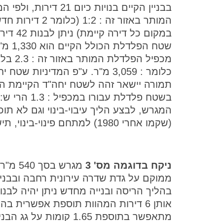
בבניין הקיים בנויות כיום 21 דירות,
המותר באזור זה : 1:2 (כלומר 2 ד
במקום כל דירה קיימת) נית
שטח הפלדלת הכולל הקיי
מכפיל הפלדלת המותר בא
כלומר : 3,059 מ"ר. ע"פ המדיניות שטח י
תמורה יישאר זהה לשטח יחה"ד הקיימת היו
המגרש, לבצע הליך עיבוי-בינוי וגם לא ת
(שקמו אחרי 1980) למתחם פינוי-בינוי, תישארנה ללא פתרון חיזוק ו/או מיגון.
ניקח בדוגמה מס' 3
מתאפשר בתוספת 1.65 קומו