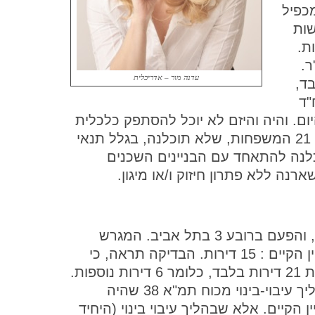
 ולפי המכפיל
ירות חדשות
ן לבנות 42 דירות.
ם הוא 1,330 מ"ר.
עדנה מור – אדריכלית
זור זה : 2.3 בלבד,
ח"ד
ם. והיה והיזם לא יוכל להסתפק כלכלית
בשטח פלדלת עבורו במכפיל : 1.3 הרי ש: 21 המשפחות, שלא תוכלנה, בגלל תנאי
וכלנה להתאחד עם הבניינים השכנים
מגרש בסך 540 מ"ר, והפעם ברובע 3 בתל אביב. המגרש
ממוקם על גדת שדרה עירונית רחבה ובבניין הקיים : 15 דירות. הבדיקה תראה, כי
בהליך הריסה ובנייה מחדש ניתן יהיה לבנות 21 דירות בלבד, כלומר 6 דירות נוספות.
אותן 6 דירות המהוות תוספת אפשרית בהליך עיבוי-בינוי מכוח תמ"א 38 שהיה
ת על גג הבניין הקיים. אלא שבהליך עיבוי בינוי (היחיד