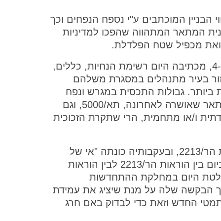
 הבניין המוכתבים ע"י נספח הנפחים וכך
נית המתאר המתהווה שהפכו למדיניות
 ואת מכפיל שטח הפלדלת.
שהשיקה את תכנית הרבעים 3 ו-4, מכתיבה היום רשימת הנחיות, כללים,
אזור בעיר מתנהלים במסגרת משלהם
חשקת ביותר. גבולות התכסית במגרש ונפח
הבניה רשומים במדויק בנספחי תכנית המתאר שאושרה לאחרונה, תא/5000, וגם
קודתית ו/או מתחמית, הרי שתקרת הזכוכית
שכבר הטמיעה היטב את התכנית הר/2213, ובעקבותיה כונתה "אי של
יציבות" על ידי הפעילים בתחום, מכליאה כיום בין הוראות הר/2213 לבין הוראות
שר נקלטת היום במחלקת ההתחדשות
רך הבקשה שלה על מנת שיציג את עמידת
טי החדש וזאת כדי לבדוק באם חרג