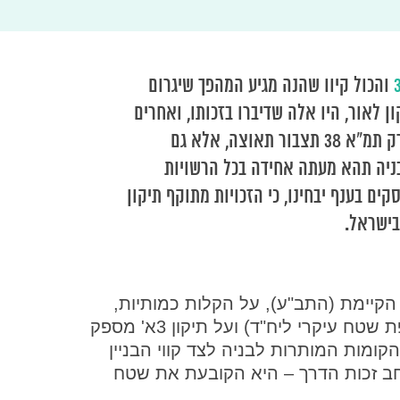
והכול קיוו שהנה מגיע המהפך שיגרום
תיקון לאור, היו אלה שדיברו בזכותו, ואחרים
שדיברו בגנותו, עם זאת, כולם האמינו, שלא רק תמ"א 38 תצבור תאוצה, אלא גם
ניה תהא מעתה אחידה בכל הרשויות
ים בענף יבחינו, כי הזכויות מתוקף תיקון
קיימת (התב"ע), על הקלות כמותיות,
על שטח המחסנים הדירתיים (6 מ"ר תוספת שטח עיקרי ליח"ד) ועל תיקון 3א' מספק
ומות המותרות לבניה לצד קווי הבניין
וחב זכות הדרך – היא הקובעת את שטח