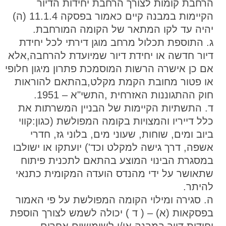
הרחבת קומות לצורך הרחבת יחידות הדיור
הקיימות במבנה קיים כאמור בפסקה 11.1.4 (ה)
יהיה עד לקו המתאר של הקומה המורחבת.
ג. התוספת תכלול מרחב מוגן דירתי לכל יחידת
דיור חדשה או יחידת דיור שמיועדת להרחבה,אלא
אם כן אישרה הרשות המוסמכת פתרון מיגון חלופי
או פטור מחובת הקמת מקלט,בהתאם להוראות
חוק ההתגוננות האזרחית ,התשי"א – 1951.
ד. התשתיות הקיימות של הבניין המשרתות את
כלל דייריו והמצויות בקומה המפולשת (כגון:קווי
ביוב ומים, שוחות, שעוני מים, בלוני גז, חדרי
אשפה, דרך גישה למקלט וכד') יועתקו או ישולבו
במסגרת הבינוי המוצע בהתאם לתכנית פיתוח
שתאושר על ידי מהנדס הועדה המקומית כתנאי
להיתר.
ה. סגירה ומילוי הקומה המפולשת על פי האמור
בפסקאות (א) – ( ד ) יכולה לשמש לצורך הוספת