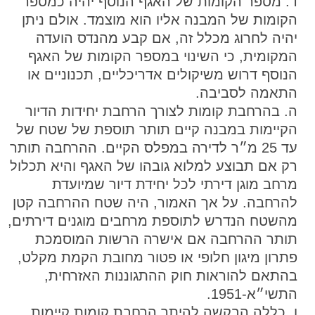
ד. מספר הקומות של האגף הנוסף יהיה כמספר
הקומות של המבנה אליו הוא מוצמד. אולם ניתן
יהיה לחרוג מכלל זה, אם קבע מהנדס הועדה
המקומית, כי השינוי במספר הקומות של האגף
הנוסף דרוש משיקולים אדריכליים, תכנוניים או
התאמה לסביבה.
ה. בהרחבת קומות לצורך הרחבת יחידות הדיור
הקיימות במבנה קיים תותר תוספת של שטח של
עד 25 מ״ר לדירה במפלס הקיים. ההרחבה תותר
רק אם תבוצע למלוא גובהו של האגף והיא תכלול
מרחב מוגן דירתי לכל יחידת דיור שמיועדת
להרחבה. על אך האמור, היה שטח ההרחבה קטן
מהשטח הנדרש לתוספת מרחבים מוגנים דירתים,
תותר ההרחבה אם אישרה הרשות המוסמכת
פתרון מיגון חלופי או פטור מחובת הקמת מקלט,
בהתאם להוראות חוק ההתגוננות האזרחית,
התשי״א-1951.
ו. כללה הבקשה להיתר הרחבת קומות קיימות